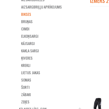
IZMĒRS 
AIZSARGBRIĻĻU APRĪKOJUMS
BIKSES
BRUŅAS
CIMDI
ELKOŅSARGI
KĀJSARGI
KAKLA SARGI
ĶIVERES
KREKLI
LIETUS JAKAS
SOMAS
ŠORTI
ZĀBAKI
ZEĶES
ATLAIDES LĪDZ -50%