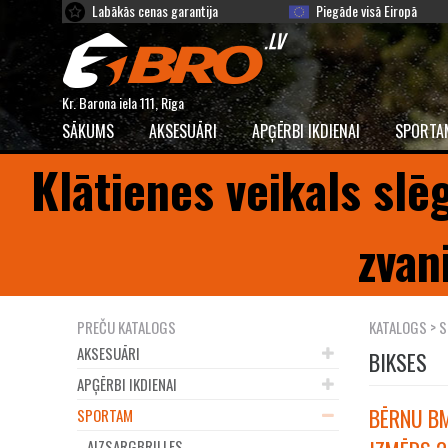
Labākās cenas garantija
Piegāde visā Eiropā
Kr. Barona iela 111, Rīga
SĀKUMS
AKSESUĀRI
APĢĒRBI IKDIENAI
SPORTA
Klātienes veikals slē
zvan
PREČU KATALOGS
KATALOGS
>
S
AKSESUĀRI
BIKSES
APĢĒRBI IKDIENAI
BĒRNU BM
SPORTAM
AIZSARGBRILLES