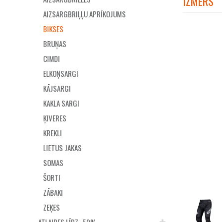
IZMĒRS
AIZSARGBRIĻĻU APRĪKOJUMS
BIKSES
BRUŅAS
CIMDI
ELKOŅSARGI
KĀJSARGI
KAKLA SARGI
ĶIVERES
KREKLI
LIETUS JAKAS
SOMAS
ŠORTI
ZĀBAKI
ZEĶES
ATLAIDES LĪDZ -50%