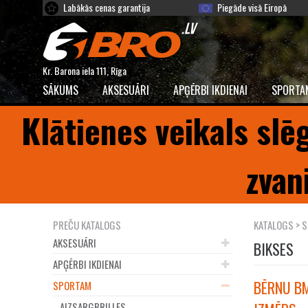
Labākās cenas garantija
Piegāde visā Eiropā
Kr. Barona iela 111, Rīga
SĀKUMS
AKSESUĀRI
APĢĒRBI IKDIENAI
SPORTA
Klātienes veikals slē
zvan
PREČU KATALOGS
KATALOGS
>
S
AKSESUĀRI
BIKSES
APĢĒRBI IKDIENAI
BĒRNU BM
SPORTAM
AIZSARGBRILLES