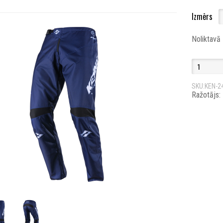
Izmērs
Noliktavā
SKU:KEN-2
Ražotājs: