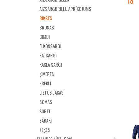
18
AIZSARGBRIĻĻU APRĪKOJUMS
BIKSES
BRUŅAS
CIMDI
ELKOŅSARGI
KĀJSARGI
KAKLA SARGI
ĶIVERES
KREKLI
LIETUS JAKAS
SOMAS
ŠORTI
ZĀBAKI
ZEĶES
ATLAIDES LĪDZ -50%