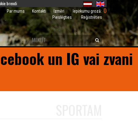
kie brendi
0
Iepirkumu grozā:
Par mums
Kontakti
Izmēri
Pieslēgties
Reģistrēties
acebook un IG vai zvani
SPORTAM