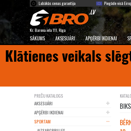
Labākās cenas garantija
Piegāde visā Eiro
Kr. Barona iela 111, Rīga
SĀKUMS
AKSESUĀRI
APĢĒRBI IKDIENAI
S
Klātienes veikals slēg
PREČU KATALOGS
KATAL
AKSESUĀRI
BIK
APĢĒRBI IKDIENAI
BĒRN
SPORTAM
AIZSARGBRILLES