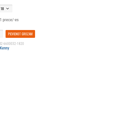
 1 prece/-es
PIEVIENOT GROZAM
42-6600032-1820
Kenny