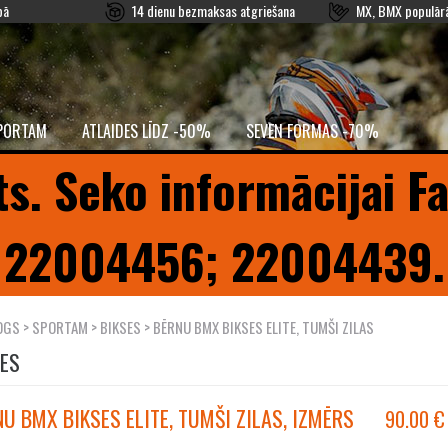
pā
14 dienu bezmaksas atgriešana
MX, BMX populārā
PORTAM
ATLAIDES LĪDZ -50%
SEVEN FORMAS -70%
ts. Seko informācijai F
22004456; 22004439.
OGS
>
SPORTAM
>
BIKSES
> BĒRNU BMX BIKSES ELITE, TUMŠI ZILAS
SES
U BMX BIKSES ELITE, TUMŠI ZILAS, IZMĒRS
90.00