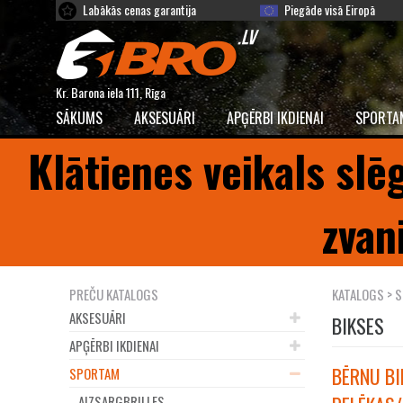
Labākās cenas garantija
Piegāde visā Eiropā
Kr. Barona iela 111, Rīga
SĀKUMS
AKSESUĀRI
APĢĒRBI IKDIENAI
SPORTA
Klātienes veikals slē
zvan
PREČU KATALOGS
KATALOGS
>
S
AKSESUĀRI
BIKSES
APĢĒRBI IKDIENAI
BĒRNU BIK
SPORTAM
AIZSARGBRILLES