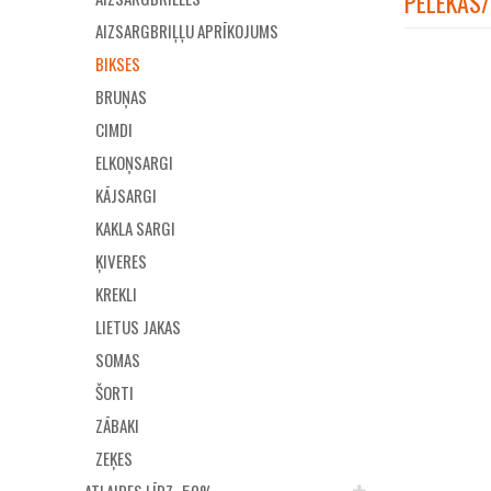
PELĒKAS/
AIZSARGBRIĻĻU APRĪKOJUMS
BIKSES
BRUŅAS
CIMDI
ELKOŅSARGI
KĀJSARGI
KAKLA SARGI
ĶIVERES
KREKLI
LIETUS JAKAS
SOMAS
ŠORTI
ZĀBAKI
ZEĶES
ATLAIDES LĪDZ -50%