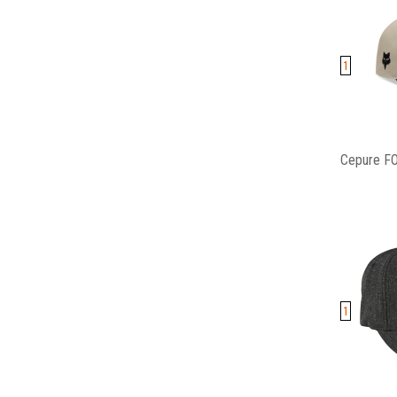
1
Cepure F
1