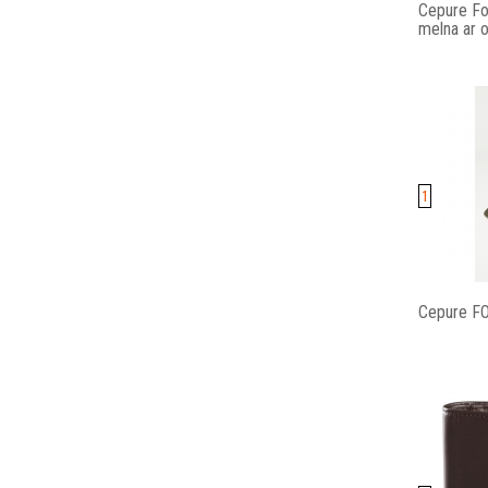
Cepure Fox
melna ar 
1
Cepure FO