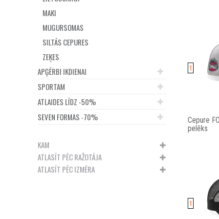
MAKI
MUGURSOMAS
SILTĀS CEPURES
ZEĶES
1
APĢĒRBI IKDIENAI
SPORTAM
ATLAIDES LĪDZ -50%
SEVEN FORMAS -70%
Cepure FO
pelēks
KAM
ATLASĪT PĒC RAŽOTĀJA
ATLASĪT PĒC IZMĒRA
1