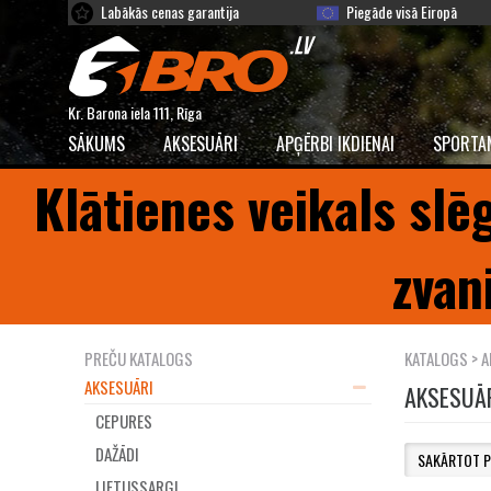
Labākās cenas garantija
Piegāde visā Eiropā
Kr. Barona iela 111, Rīga
SĀKUMS
AKSESUĀRI
APĢĒRBI IKDIENAI
SPORTA
Klātienes veikals slē
zvan
PREČU KATALOGS
KATALOGS
> A
AKSESUĀRI
AKSESUĀ
CEPURES
DAŽĀDI
LIETUSSARGI