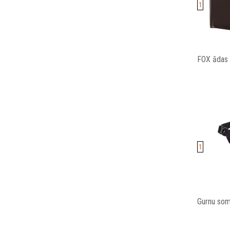
1
FOX ādas 
1
Gurnu som